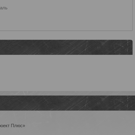
таль
роект Плюс»