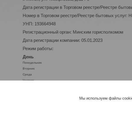
Дата регистрации в Торговом реестре/Реестре бытов
Номер в Торговом реестре/Реестре бытовых услуг: 
УНП: 193664948
Регистрационный орган: Минским горисполкомом
Дата регистрации компании: 05.01.2023
Режим работы:
День
Понедельник
Вторник
Среда
Четверг
Пятница
Суббота
Мы используем файлы cookie
Воскресенье