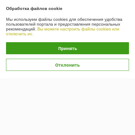
О нас
Обработка файлов cookie
Мы используем файлы cookies для обеспечения удобства
Контакты
пользователей портала и предоставления персональных
рекомендаций.
Вы можете настроить файлы cookies или
отключить их.
Доставка и оплата
Принять
График работы
Полная версия сайта
Отклонить
Политика обработки cookies
Сайт создан на платформе Deal.by
Информация для покупателя
Юридическое лицо:
Общество с ограниченной ответственностью
«Автопроект Плюс»
г. Минск, ул. Тимирязева, д.114-8