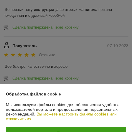
Во первых нету инструкции ,а во вторых магнитола пришла 
покоцанная и с дырявый коробкой
Сделка подтверждена через корзину
Покупатель
07.10.2023
Отлично
Всё быстро, качественно и хорошо
Сделка подтверждена через корзину
Показать все отзывы
Обработка файлов cookie
Мы используем файлы cookies для обеспечения удобства
пользователей портала и предоставления персональных
О нас
рекомендаций.
Вы можете настроить файлы cookies или
отключить их.
Контакты