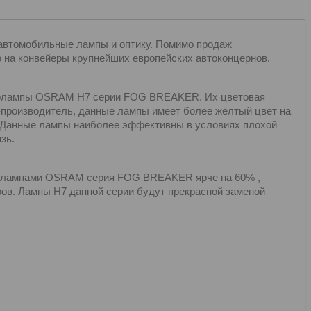
автомобильные лампы и оптику. Помимо продаж
ю на конвейеры крупнейших европейских автоконцернов.
олампы OSRAM H7 серии FOG BREAKER. Их цветовая
я-производитель, данные лампы имеет более жёлтый цвет на
 Данные лампы наиболее эффективны в условиях плохой
зь.
олампами OSRAM серия FOG BREAKER ярче на 60% ,
ров. Лампы Н7 данной серии будут прекрасной заменой