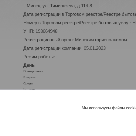
г. Минск, ул. Тимирязева, д.114-8
Дата регистрации в Торговом реестре/Реестре бытов
Номер в Торговом реестре/Реестре бытовых услуг: 
УНП: 193664948
Регистрационный орган: Минским горисполкомом
Дата регистрации компании: 05.01.2023
Режим работы:
День
Понедельник
Вторник
Среда
Четверг
Пятница
Суббота
Мы используем файлы cookie
Воскресенье