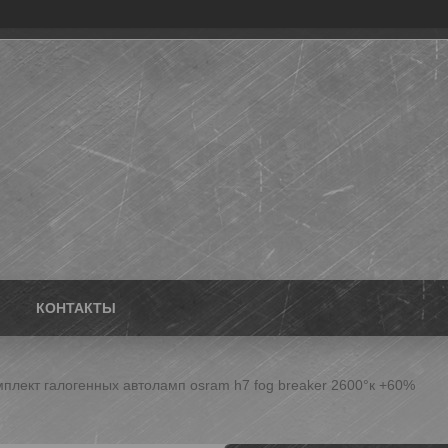
КОНТАКТЫ
плект галогенных автоламп osram h7 fog breaker 2600°к +60%