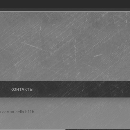
КОНТАКТЫ
 лампа hella h11b