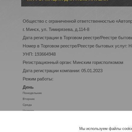
Общество с ограниченной ответственностью «Автоп
г. Минск, ул. Тимирязева, д.114-8
Дата регистрации в Торговом реестре/Реестре бытов
Номер в Торговом реестре/Реестре бытовых услуг: 
УНП: 193664948
Регистрационный орган: Минским горисполкомом
Дата регистрации компании: 05.01.2023
Режим работы:
День
Понедельник
Вторник
Среда
Четверг
Пятница
Суббота
Мы используем файлы cookie
Воскресенье