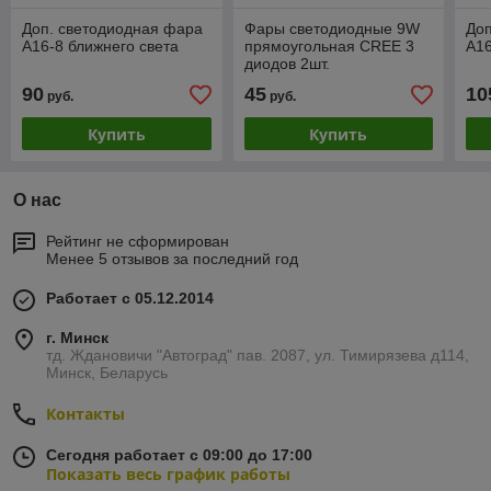
Доп. светодиодная фара
Фары светодиодные 9W
Доп
A16-8 ближнего света
прямоугольная CREE 3
A16
диодов 2шт.
90
45
10
руб.
руб.
Купить
Купить
О нас
Рейтинг не сформирован
Менее 5 отзывов за последний год
Работает с 05.12.2014
г. Минск
тд. Ждановичи "Автоград" пав. 2087, ул. Тимирязева д114,
Минск, Беларусь
Контакты
Сегодня работает с 09:00 до 17:00
Показать весь график работы