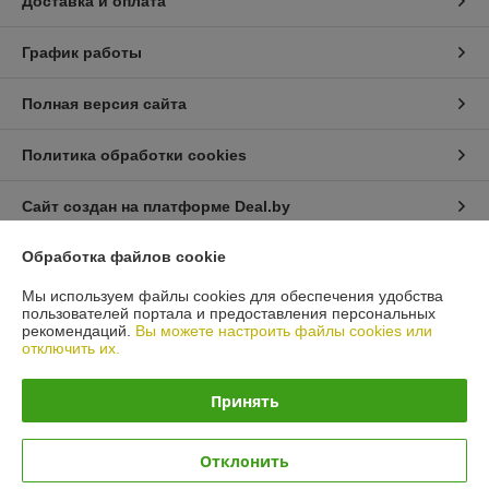
Доставка и оплата
График работы
Полная версия сайта
Политика обработки cookies
Сайт создан на платформе Deal.by
Обработка файлов cookie
Информация для покупателя
Мы используем файлы cookies для обеспечения удобства
Юридическое лицо:
Общество с ограниченной ответственностью
пользователей портала и предоставления персональных
«Автопроект Плюс»
рекомендаций.
Вы можете настроить файлы cookies или
г. Минск, ул. Тимирязева, д.114-8
отключить их.
Регистрационный номер ЕГР: 193664948
Принять
УНП: 193664948
Регистрационный орган: Минским горисполкомом
Отклонить
Дата регистрации компании: 05.01.2023