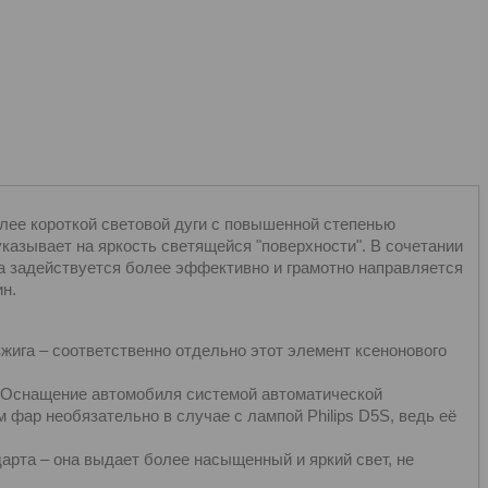
лее короткой световой дуги с повышенной степенью
указывает на яркость светящейся "поверхности". В сочетании
а задействуется более эффективно и грамотно направляется
ин.
ига – соответственно отдельно этот элемент ксенонового
. Оснащение автомобиля системой автоматической
 фар необязательно в случае с лампой Philips D5S, ведь её
арта – она выдает более насыщенный и яркий свет, не