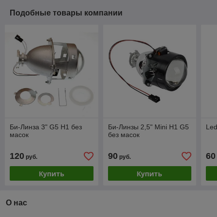
Подобные товары компании
Би-Линза 3" G5 H1 без
Би-Линзы 2,5" Mini H1 G5
Le
масок
без масок
120
90
60
руб.
руб.
Купить
Купить
О нас