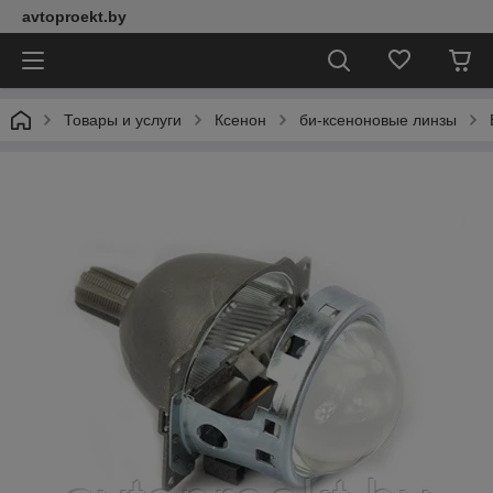
avtoproekt.by
Товары и услуги
Ксенон
би-ксеноновые линзы