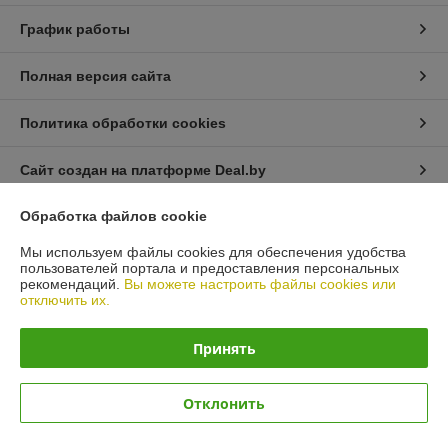
График работы
Полная версия сайта
Политика обработки cookies
Сайт создан на платформе Deal.by
Обработка файлов cookie
Информация для покупателя
Мы используем файлы cookies для обеспечения удобства
Юридическое лицо:
Общество с ограниченной ответственностью
пользователей портала и предоставления персональных
«Автопроект Плюс»
рекомендаций.
Вы можете настроить файлы cookies или
г. Минск, ул. Тимирязева, д.114-8
отключить их.
Регистрационный номер ЕГР: 193664948
Принять
УНП: 193664948
Регистрационный орган: Минским горисполкомом
Отклонить
Дата регистрации компании: 05.01.2023