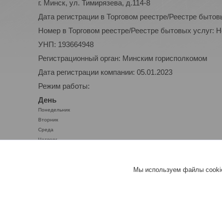
г. Минск, ул. Тимирязева, д.114-8
Дата регистрации в Торговом реестре/Реестре бытов
Номер в Торговом реестре/Реестре бытовых услуг: 
УНП: 193664948
Регистрационный орган: Минским горисполкомом
Дата регистрации компании: 05.01.2023
Режим работы:
День
Понедельник
Вторник
Среда
Четверг
Пятница
Суббота
Мы используем файлы cookie
Воскресенье