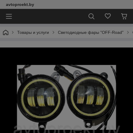
avtoproekt.by
Товары и услуги
Светодиодные фары "OFF-Road"