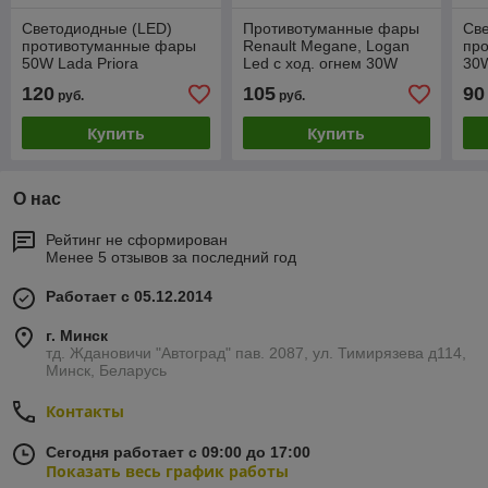
Светодиодные (LED)
Противотуманные фары
Св
противотуманные фары
Renault Megane, Logan
пр
50W Lada Priora
Led с ход. огнем 30W
30W
120
105
90
руб.
руб.
Купить
Купить
О нас
Рейтинг не сформирован
Менее 5 отзывов за последний год
Работает с 05.12.2014
г. Минск
тд. Ждановичи "Автоград" пав. 2087, ул. Тимирязева д114,
Минск, Беларусь
Контакты
Сегодня работает с 09:00 до 17:00
Показать весь график работы