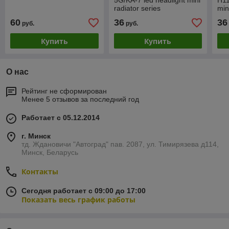
5G/KA-7 led headlight mini
H11
radiator series
min
60
36
36
руб.
руб.
Купить
Купить
О нас
Рейтинг не сформирован
Менее 5 отзывов за последний год
Работает с 05.12.2014
г. Минск
тд. Ждановичи "Автоград" пав. 2087, ул. Тимирязева д114,
Минск, Беларусь
Контакты
Сегодня работает с 09:00 до 17:00
Показать весь график работы