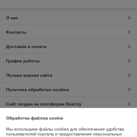
О нас
Контакты
Доставка и оплата
График работы
Полная версия сайта
Политика обработки cookies
Сайт создан на платформе Deal.by
Обработка файлов cookie
Информация для покупателя
Мы используем файлы cookies для обеспечения удобства
Юридическое лицо:
Общество с ограниченной ответственностью
пользователей портала и предоставления персональных