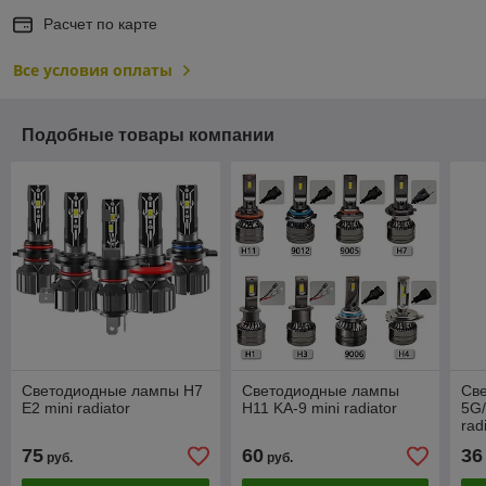
Расчет по карте
Все условия оплаты
Подобные товары компании
Светодиодные лампы H7
Светодиодные лампы
Св
E2 mini radiator
H11 KA-9 mini radiator
5G/
rad
75
60
36
руб.
руб.