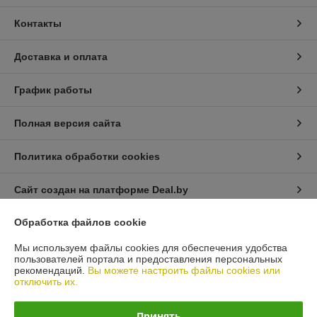
Контакты
Доставка и оплата
График работы
Полная версия сайта
Политика обработки cookies
Сайт создан на платформе Deal.by
Обработка файлов cookie
Информация для покупателя
Мы используем файлы cookies для обеспечения удобства
Юридическое лицо:
Общество с ограниченной ответственностью
пользователей портала и предоставления персональных
«Автопроект Плюс»
рекомендаций.
Вы можете настроить файлы cookies или
г. Минск, ул. Тимирязева, д.114-8
отключить их.
Регистрационный номер ЕГР: 193664948
Принять