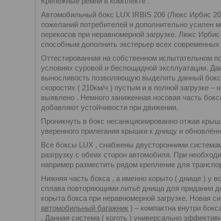
Крепёжные ремни в комплекте .
Автомобильный бокс LUX IRBIS 206 (Люкс Ирбис 20
пожеланий потребителей и дополнительно усилен м
перекосов при неравномерной загрузке. Люкс Ирбис
способным дополнить экстерьер всех современных 
Оттестированная на собственном испытательном пол
условиях суровой и беспощадной эксплуатации. Да
выносливость позволяющую выделить данный бокс от
скоростях ( 210км/ч ) пустым и в полной загрузке –
выявлено . Немного заниженная носовая часть бокс
добавляют устойчивости при движении.
Проникнуть в бокс несанкционированно отжав крыш
уверенного прилегания крышки к днищу и обновлён
Все боксы LUX , снабжены двусторонними системам
разгрузку с обеих сторон автомобиля. При необход
например разместить рядом крепление для транспо
Нижняя часть бокса , а именно корыто ( днище ) у
сплава повторяющими литьё днища для придания д
корыта бокса при неравномерной загрузке. Новая с
автомобильный багажник
) – компактна внутри бокс
. Данная система ( коготь ) универсально эффектив