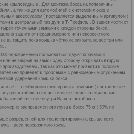
ские крыловидные . Для монтажа бокса на поперечины
иля , а так же для автомобилей с системой люков и
ельным аксессуаром ( поставляется выделенным артикулом )
ами в центральный паз дуги в Т-Профиль . В зависимости от
тырёх-точечными замками с каждой стороны бокса .
влена защита от неравномерного или некорректного
 не вытащить пока крышка чётко не закрыта на все три или
а .
 LUX одновременно пользоваться двумя ключами и
н или не закрыв на замок одну сторону открывать вторую
производителем , так как это может привести к поломке
язательно приведёт к проблемам с равномерным опусканием
низмов удержания крышки бокса .
с или нет – необходимо фиксировать ремнями ( поставляются
ов внутри автобокса осуществляется через специальные
 багажной системе внутри Вашего автобокса .
номерно распределённого груза в боксе 75 кг ( 50% по
ыше разрешенной для транспортировки на крыше авто .
ника + веса перевозимого груза.