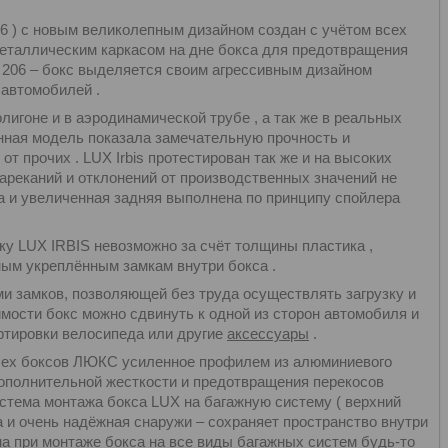
6 ) с новым великолепным дизайном создан с учётом всех
еталлическим каркасом на дне бокса для предотвращения
 206 – бокс выделяется своим агрессивным дизайном
автомобилей .
игоне и в аэродинамической трубе , а так же в реальных
нная модель показала замечательную прочность и
 прочих . LUX Irbis протестирован так же и на высоких
 нареканий и отклонений от производственных значений не
а и увеличенная задняя выполнена по принципу спойлера
ку LUX IRBIS невозможно за счёт толщины пластика ,
ным укреплённым замкам внутри бокса .
и замков, позволяющей без труда осуществлять загрузку и
имости бокс можно сдвинуть к одной из сторон автомобиля и
ртировки велосипеда или другие
аксессуары
.
 всех боксов ЛЮКС усиленное профилем из алюминиевого
ополнительной жесткости и предотвращения перекосов
истема монтажа бокса LUX на багажную систему ( верхний
а и очень надёжная снаружи – сохраняет пространство внутри
на при монтаже бокса на все виды багажных систем будь-то