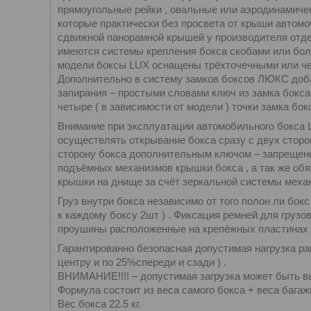
прямоугольные рейки , овальные или аэродинамиче
которые практически без просвета от крыши автомоб
сдвижной панорамной крышей у производителя отд
имеются системы крепления бокса скобами или болт
модели боксы LUX оснащены трёхточечными или че
Дополнительно в систему замков боксов ЛЮКС доба
запирания – простыми словами ключ из замка бокса
четыре ( в зависимости от модели ) точки замка бокс
Внимание при эксплуатации автомобильного бокса
осуществлять открывание бокса сразу с двух сторо
сторону бокса дополнительным ключом – запрещено 
подъёмных механизмов крышки бокса , а так же об
крышки на днище за счёт зеркальной системы меха
Груз внутри бокса независимо от того полон ли бок
к каждому боксу 2шт ) . Фиксация ремней для груз
проушины расположенные на крепёжных пластинах к
Гарантированно безопасная допустимая нагрузка рав
центру и по 25%спереди и сзади ) .
ВНИМАНИЕ!!!! – допустимая загрузка может быть в
Формула состоит из веса самого бокса + веса багаж
Вес бокса 22.5 кг.