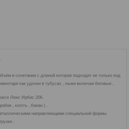
.
объём в сочетании с длиной которая подходит не только под
инвентаря как удочки в тубусах , лыжи включая беговые ,
боксе Люкс Ирбис 206.
бик , коготь , банан ) .
 металлическими направляющими специальной формы
рузке .