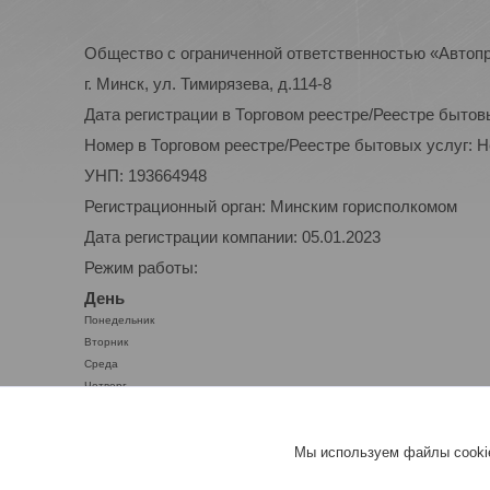
Общество с ограниченной ответственностью «Автоп
г. Минск, ул. Тимирязева, д.114-8
Дата регистрации в Торговом реестре/Реестре бытов
Номер в Торговом реестре/Реестре бытовых услуг: 
УНП: 193664948
Регистрационный орган: Минским горисполкомом
Дата регистрации компании: 05.01.2023
Режим работы:
День
Понедельник
Вторник
Среда
Четверг
Пятница
Суббота
Мы используем файлы cookie
Воскресенье