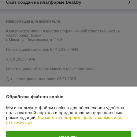
Сайт создан на платформе Deal.by
Информация для покупателя
Юридическое лицо:
Общество с ограниченной ответственностью
«Автопроект Плюс»
г. Минск, ул. Тимирязева, д.114-8
Регистрационный номер ЕГР: 193664948
УНП: 193664948
Регистрационный орган: Минским горисполкомом
Дата регистрации компании: 05.01.2023
Обработка файлов cookie
Мы используем файлы cookies для обеспечения удобства
пользователей портала и предоставления персональных
рекомендаций.
Вы можете настроить файлы cookies или
отключить их.