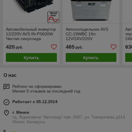
Автомобильный инвертор
Автохолодильник AVS
Авт
12/220V AVS IN-PS600W
CC-19WBC 19л
те
Чистая синусоида
12V/24V/220V
24
термоконтейнер
420
465
63
руб.
руб.
Купить
Купить
О нас
Рейтинг не сформирован
Менее 5 отзывов за последний год
Работает с 05.12.2014
г. Минск
тд. Ждановичи "Автоград" пав. 2087, ул. Тимирязева д114,
Минск, Беларусь