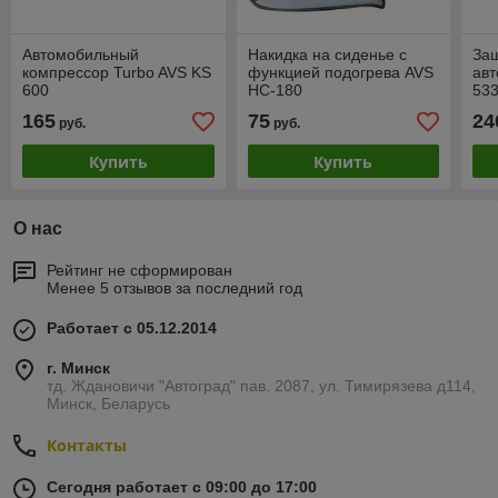
Автомобильный
Накидка на сиденье с
Защ
компрессор Turbo AVS KS
функцией подогрева AVS
авт
600
HC-180
533
165
75
24
руб.
руб.
Купить
Купить
О нас
Рейтинг не сформирован
Менее 5 отзывов за последний год
Работает с 05.12.2014
г. Минск
тд. Ждановичи "Автоград" пав. 2087, ул. Тимирязева д114,
Минск, Беларусь
Контакты
Сегодня работает с 09:00 до 17:00