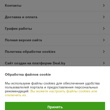
Контакты
Доставка и оплата
График работы
Полная версия сайта
Политика обработки cookies
Сайт создан на платформе Deal.by
Обработка файлов cookie
Информация для покупателя
Мы используем файлы cookies для обеспечения удобства
Юридическое лицо:
Общество с ограниченной ответственностью
пользователей портала и предоставления персональных
«Автопроект Плюс»
рекомендаций.
Вы можете настроить файлы cookies или
г. Минск, ул. Тимирязева, д.114-8
отключить их.
Регистрационный номер ЕГР: 193664948
Принять
УНП: 193664948