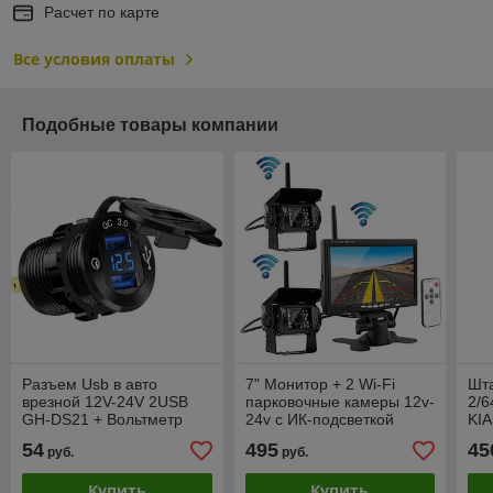
Расчет по карте
Все условия оплаты
Подобные товары компании
Разъем Usb в авто
7" Монитор + 2 Wi-Fi
Шт
врезной 12V-24V 2USB
парковочные камеры 12v-
2/6
GH-DS21 + Вольтметр
24v с ИК-подсветкой
KIA
QC3.0A
20
54
495
45
руб.
руб.
Купить
Купить