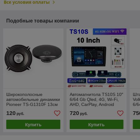
Все условия оплаты
Подобные товары компании
Широкополосные
Автомагнитола TS10S 10″
Шт
автомобильные динамики
6/64 Gb Qled, 4G, Wi-Fi,
Vol
Pioneer TS-G1310F 13см
AHD, CarPlay, Android
6/6
Auto
And
120
720
75
руб.
руб.
Купить
Купить