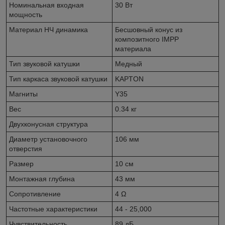
Номинальная входная
30 Вт
мощность
Материал НЧ динамика
Бесшовный конус из
композитного IMPP
материала
Тип звуковой катушки
Медный
Тип каркаса звуковой катушки
KAPTON
Магниты
Y35
Вес
0.34 кг
Двухконусная структура
Диаметр установочного
106 мм
отверстия
Размер
10 см
Монтажная глубина
43 мм
Сопротивление
4 Ω
Частотные характеристики
44 - 25,000
Чувствительность
89 дБ