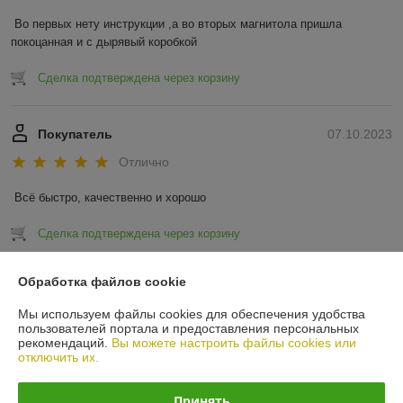
Во первых нету инструкции ,а во вторых магнитола пришла 
покоцанная и с дырявый коробкой
Сделка подтверждена через корзину
Покупатель
07.10.2023
Отлично
Всё быстро, качественно и хорошо
Сделка подтверждена через корзину
Показать все отзывы
Обработка файлов cookie
Мы используем файлы cookies для обеспечения удобства
пользователей портала и предоставления персональных
О нас
рекомендаций.
Вы можете настроить файлы cookies или
отключить их.
Контакты
Принять