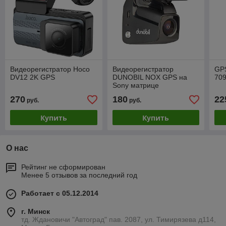
Видеорегистратор Hoco
Видеорегистратор
GPS
DV12 2K GPS
DUNOBIL NOX GPS на
70
Sony матрице
270
180
22
руб.
руб.
Купить
Купить
О нас
Рейтинг не сформирован
Менее 5 отзывов за последний год
Работает с 05.12.2014
г. Минск
тд. Ждановичи "Автоград" пав. 2087, ул. Тимирязева д114,