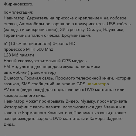
Жириновского.
Комплектация:
Навигатор, Держатель на присоске с креплением на лобовое
стекло, Автомобильное зарядное в прикуриватель, USB-кабель
(зарядка и синхронизация), ЗУ в розетку, Стилус, Наушники,
Гарантийный талон с чеком, Документация.
5″ (13 см по диагонали) Экран с HD
процессор MTK 500 Mhz
128 Мб памяти
Новый сверхчувствительный GPS модуль
FM-модулятор для передачи звука на динамики
автомобиля(трансмиттер)
Bluetooth, Громкая связь. Просмотр телефонной книги, истории
звонков, SMS сообщений на экране GPS
навигатор
а.
AV-вход (видеовход) для подключения к DVD магнитоле или
камере заднего вида
Навигатор может проигрывать Видео, Музыку, просматривать
Фотографии с карты памяти, использоваться для Чтения и в
качестве Карманного Компьютера,Принимать звонки,а также
воспроизводить видео с DVD-магнитолы и Камеры Заднего
Вида.