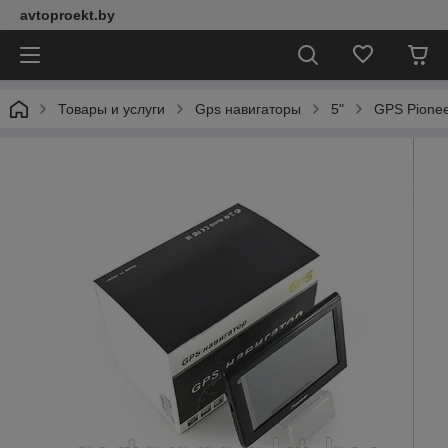
avtoproekt.by
Товары и услуги
Gps навигаторы
5"
GPS Pionee