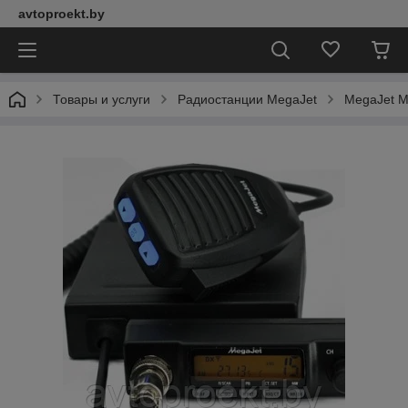
avtoproekt.by
Товары и услуги
Радиостанции MegaJet
MegaJet M