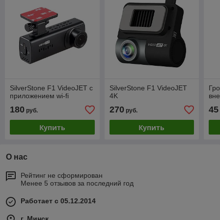
SilverStone F1 VideoJET с
SilverStone F1 VideoJET
Гро
приложением wi-fi
4K
вн
180
270
45
руб.
руб.
Купить
Купить
О нас
Рейтинг не сформирован
Менее 5 отзывов за последний год
Работает с 05.12.2014
г. Минск