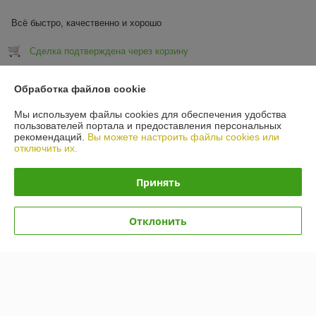
Всё быстро, качественно и хорошо
Сделка подтверждена через корзину
Показать все отзывы
Обработка файлов cookie
Мы используем файлы cookies для обеспечения удобства
пользователей портала и предоставления персональных
О нас
рекомендаций.
Вы можете настроить файлы cookies или
отключить их.
Контакты
Принять
Доставка и оплата
Отклонить
График работы
Полная версия сайта
Политика обработки cookies