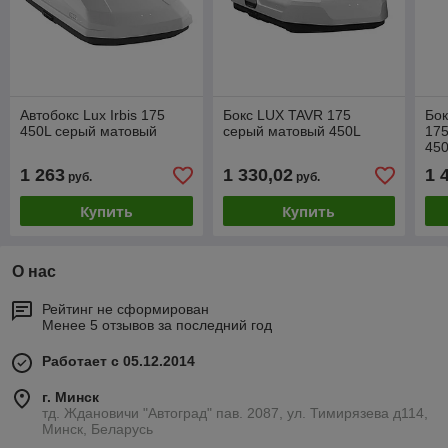
Автобокс Lux Irbis 175
Бокс LUX TAVR 175
Бок
450L серый матовый
серый матовый 450L
175
45
1 263
1 330,02
1 
руб.
руб.
Купить
Купить
О нас
Рейтинг не сформирован
Менее 5 отзывов за последний год
Работает с 05.12.2014
г. Минск
тд. Ждановичи "Автоград" пав. 2087, ул. Тимирязева д114,
Минск, Беларусь