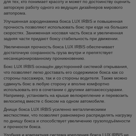
для тех, кто понимает красоту и может по достоинству оценить
авторскую работу одного из ведущих дизайнеров мирового
автопрома.
Улучшенная аэродинамика бокса LUX IRBIS и повышенная
прочность позволяют использовать бокс при езде на больших
скоростях. Заниженная носовая часть бокса и увеличенная
задняя части придают боксу стабильность при движении.
Увеличенная прочность бокса LUX IRBIS обеспечивает
достаточную сохранность груза внутри и препятствует
несанкционированному проникновению.
Бокс LUX IRBIS оснащён двусторонней системой открывания,
что позволяет легко доставать его содержимое бокса как со
стороны пассажира, так и со стороны водителя. Также можно
сдвинуть бокс в любую сторону и вполне комфортно
использовать его в сочетании с другими автоаксессуарами.
Например, установить на крыше велокрепление и перевозить
велосипед вместе с боксом на одном автомобиле.
Днище бокса LUX IRBIS усиленно металлическими
жесткостями, что позволяет равномерно распределять нагрузку
по днищу бокса и способствует увеличению грузоподъёмности
и прочности бокса.
Удобная и компактная система крепления бокса LUX IRBIS не