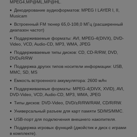
MPEG4,MP@ML,MP@HL.
Декодирование аудиоформатов: MPEG I LAYER I, II,
Musicam
Встроенный FM тюнер 65,0-108,0 МГц (расширенный
диапазон частот)
Поддерживаемые форматы: AVI, MPEG-4(DIVX), DVD-
Video, VCD, Audio-CD, MP3, WMA, JPEG
Поддерживаемые типы дисков: CD, CD-R/RW, DVD,
DVD±R/RW
Поддержка других типов носители информации: USB,
MMC, SD, MS
Емкость встроенного аккумулятора: 2600 мАч
Поддерживаемые форматы: MPEG-4(DIVX, XVID), AVI,
DVD-Video, VCD, Audio-CD, MP3, WMA, JPEG
Типы дисков: DVD-Video, DVD/±R/RW/RAM, CD/R/RW.
Универсальный разъем для карт памяти SD/MS/MMC.
USB-порт для подключения внешнего накопителя.
Поддержка игровых функций (джойстик и диск с играми
в комплекте).