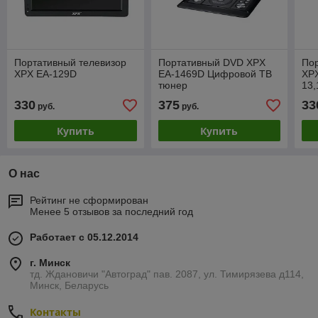
Портативный телевизор
Портативный DVD XPX
Пор
XPX EA-129D
EA-1469D Цифровой ТВ
XP
тюнер
13,
330
375
33
руб.
руб.
Купить
Купить
О нас
Рейтинг не сформирован
Менее 5 отзывов за последний год
Работает с 05.12.2014
г. Минск
тд. Ждановичи "Автоград" пав. 2087, ул. Тимирязева д114,
Минск, Беларусь
Контакты