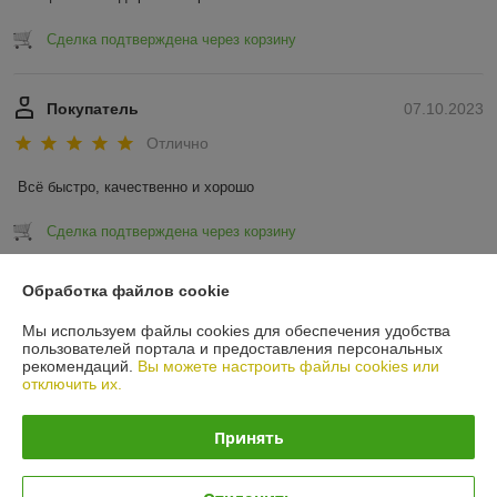
Сделка подтверждена через корзину
Покупатель
07.10.2023
Отлично
Всё быстро, качественно и хорошо
Сделка подтверждена через корзину
Показать все отзывы
Обработка файлов cookie
Мы используем файлы cookies для обеспечения удобства
пользователей портала и предоставления персональных
О нас
рекомендаций.
Вы можете настроить файлы cookies или
отключить их.
Контакты
Принять
Доставка и оплата