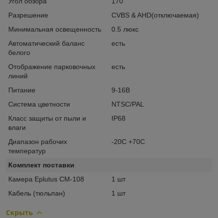
Угол обзора
170
Разрешение
CVBS & AHD(отключаемая)
Минимальная освещенность
0.5 люкс
Автоматический баланс
есть
белого
Отображение парковочных
есть
линий
Питание
9-16В
Система цветности
NTSC/PAL
Класс защиты от пыли и
IP68
влаги
Диапазон рабочих
-20С +70С
температур
Комплект поставки
Камера Eplutus CM-108
1 шт
Кабель (тюльпан)
1 шт
Скрыть