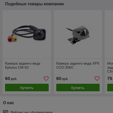
Подобные товары компании
Камера заднего вида
Камера заднего вида XPX
Мо
Eplutus CM-62
CCD-306C
зад
CX
60
60
75
руб.
руб.
Купить
Купить
О нас
Рейтинг не сформирован