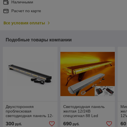
Наличными
Расчет по карте
Все условия оплаты
Подобные товары компании
Двухсторонняя
Светодиодная панель
Миг
проблесковая
желтая 12/24В
жел
светодиодная панель 12-
спецсигнал 88 Led
12
24V COB желтая 120см
300
690
60
руб.
руб.