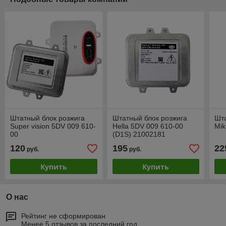
Штатный блок розжига
Штатный блок розжига
Шта
Super vision 5DV 009 610-
Hella 5DV 009 610-00
Mik
00
(D1S) 21002181
120
195
22
руб.
руб.
Купить
Купить
О нас
Рейтинг не сформирован
Менее 5 отзывов за последний год