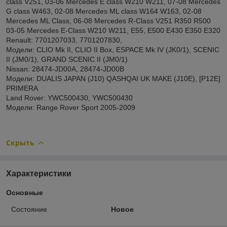
class V251, 03-06 Mercedes E class W210 W211, 07-08 Mercedes
G class W463, 02-08 Mercedes ML class W164 W163, 02-08
Mercedes ML Class, 06-08 Mercedes R-Class V251 R350 R500
03-05 Mercedes E-Class W210 W211, E55, E500 E430 E350 E320
Renault: 7701207033, 7701207830,
Модели: CLIO Mk II, CLIO II Box, ESPACE Mk IV (JK0/1), SCENIC
II (JM0/1), GRAND SCENIC II (JM0/1)
Nissan: 28474-JD00A, 28474-JD00B
Модели: DUALIS JAPAN (J10) QASHQAI UK MAKE (J10E), [P12E]
PRIMERA
Land Rover: YWC500430, YWC500430
Модели: Range Rover Sport 2005-2009
Скрыть
Характеристики
Основные
Состояние
Новое