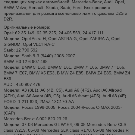
следующих марках автомобилей: Mercedes-Benz, Audi, Opel,
BMW, Volvo, Renault, Skoda, Saab, Ford. Блок розжига
предназначен для розжига ксеноновых ламп с цоколем D2S и
D2R.
Оригинальные номера:
Opel: 62 35 149, 62 35 225, 24 406 569, 24 417 111
Модели: Opel Astra H, Opel ASTRA-G, Opel ZAFIRA-A, Opel
SIGNUM, Opel VECTRA-C
Saab: 12 790 592
Модели: Saab 9-3 (9440) 2003-2007
BMW: 63 12 6 907 488
Модели: BMW 5′ E60, BMW 5′ E61, BMW 7′ E65, BMW 7 ‘ E66,
BMW 7’ E67, BMW X5 E53, B MW Z4 E85, BMW Z4 E85, BMW Z4
E86
AUDI: 4E0 907 476
Модели: A3 (8L1), A6 (4B, C5), Audi A6 (4F2), Audi A6 Allroad
(4FH), Audi A6 Avant (4B, C5), Audi A6 Avant (4F5), Audi A8 (4E)
FORD: 1 211 623, 2M5Z 13C170-AA
Модели: Focus 1998-2005, Focus 2004-/Focus C-MAX 2003-
(CAP)
Mercedes-Benz: A 002 820 23 26
Модели: 07-08 Mercedes GL W164, 06-08 Mercedes-Benz CLS
class W219, 05-08 Mercedes SLK class R170, 06-08 Mercedes R