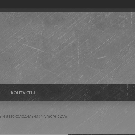
КОНТАКТЫ
й автохолодильник filymore с29w