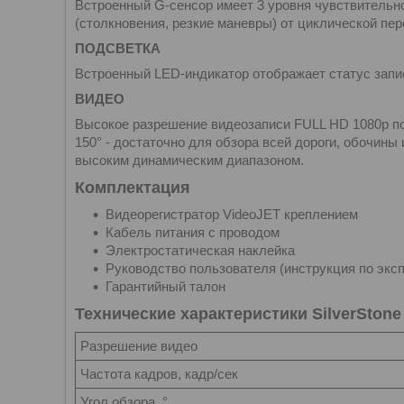
Встроенный G-сенсор имеет 3 уровня чувствитель
(столкновения, резкие маневры) от циклической пер
ПОДСВЕТКА
Встроенный LED-индикатор отображает статус запис
ВИДЕО
Высокое разрешение видеозаписи FULL HD 1080p по
150° - достаточно для обзора всей дороги, обочины
высоким динамическим диапазоном.
Комплектация
Видеорегистратор VideoJET креплением
Кабель питания с проводом
Электростатическая наклейка
Руководство пользователя (инструкция по экс
Гарантийный талон
Технические характеристики SilverStone
Разрешение видео
Частота кадров, кадр/сек
Угол обзора, °