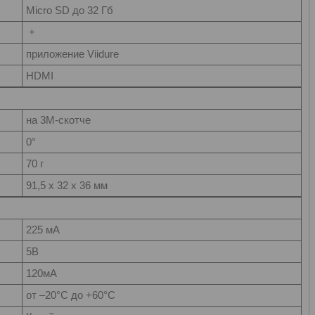
Мicro SD до 32 Гб
+
приложение Viidure
HDMI
на 3М-скотче
0°
70 г
91,5 x 32 x 36 мм
225 мА
5В
120мА
от –20°С до +60°С