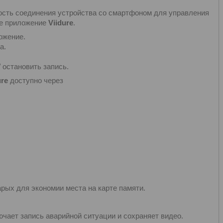
ость соединения устройства со смартфоном для управления
ое приложение
Viidure
.
ожение.
а.
 остановить запись.
re
доступно через
рых для экономии места на карте памяти.
чает запись аварийной ситуации и сохраняет видео.