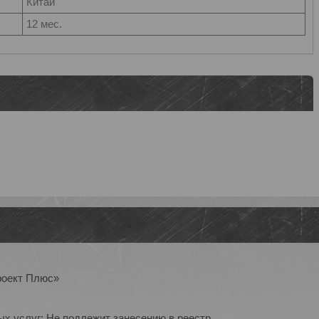
Китай
12 мес.
роект Плюс»
ых услуг: Не подлежит занесению в реестр