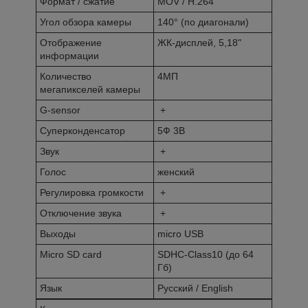
Формат / сжатие
MOV / H.264
Угол обзора камеры
140° (по диагонали)
Отображение
ЖК-дисплей, 5,18"
информации
Количество
4МП
мегапикселей камеры
G-sensor
+
Суперконденсатор
5Ф 3В
Звук
+
Голос
женский
Регулировка громкости
+
Отключение звука
+
Выходы
miсro USB
Micro SD card
SDHC-Class10 (до 64
Гб)
Язык
Русский / English