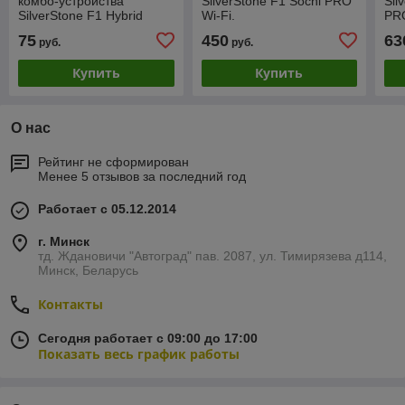
комбо-устройства
SilverStone F1 Sochi PRO
Sil
SilverStone F1 Hybrid
Wi-Fi.
PRO
UNO SPORT для
75
450
63
руб.
руб.
установки в салоне авто
Купить
Купить
О нас
Рейтинг не сформирован
Менее 5 отзывов за последний год
Работает с 05.12.2014
г. Минск
тд. Ждановичи "Автоград" пав. 2087, ул. Тимирязева д114,
Минск, Беларусь
Контакты
Сегодня работает с 09:00 до 17:00
Показать весь график работы