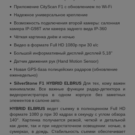
Приложение СityScan F1 с обновлением по Wi-Fi
Надежное универсальное крепление
Возможность подключения второй камеры: салонная
камера IP-G98T или камера заднего вида IP-360
Чёткая картинка днём и ночью
Видео в формате Full HD 1080р при 30 к/с
Большой информативный дисплей дисплей 5,18"
Датчик движения рук (Hand Motion Sensor)
Новая GPS-база полицейских радаров (обновление
еженедельно)
SilverStone F1 HYBRID ELBRUS
Для тех, кому важен
минимализм. Все важные функции радар-детектора и
видеорегистратора в одном корпусе без заметных
элементов в салоне авто.
HYBRID ELBRUS
ведет съемку в полноценном Full HD
формате 1080 р при 30 кадрах в секунду с углом обзора
140°. Картинка получается резкой, четкой и детальной
как днем, так и при недостаточном освещении: ночью, в
сумерках, в дождь. Стабильность съемки обеспечивает