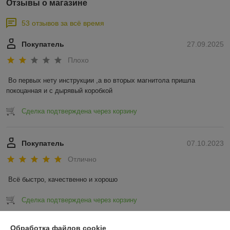
Отзывы о магазине
53 отзывов за всё время
Покупатель
27.09.2025
Плохо
Во первых нету инструкции ,а во вторых магнитола пришла 
покоцанная и с дырявый коробкой
Сделка подтверждена через корзину
Покупатель
07.10.2023
Отлично
Всё быстро, качественно и хорошо
Сделка подтверждена через корзину
Показать все отзывы
Обработка файлов cookie