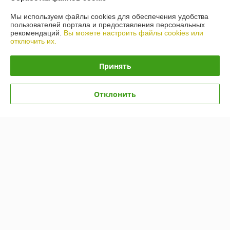
Мы используем файлы cookies для обеспечения удобства
пользователей портала и предоставления персональных
О нас
рекомендаций.
Вы можете настроить файлы cookies или
отключить их.
Контакты
Принять
Доставка и оплата
Отклонить
График работы
Полная версия сайта
Политика обработки cookies
Сайт создан на платформе Deal.by
Информация для покупателя
Юридическое лицо:
Общество с ограниченной ответственностью