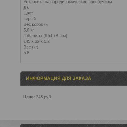
Установка на аэродинамические поперечины
Да
Цвет
серый
Вес коробки
5,8 кг
Габариты (ШxГxВ, см)
149 x 32 x 9.2
Вес (кг)
5.8
ИНФОРМАЦИЯ ДЛЯ ЗАКАЗА
Цена:
345
руб.