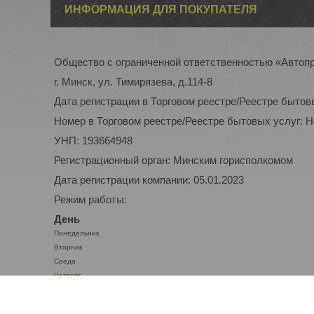
ИНФОРМАЦИЯ ДЛЯ ПОКУПАТЕЛЯ
Общество с ограниченной ответственностью «Автоп
г. Минск, ул. Тимирязева, д.114-8
Дата регистрации в Торговом реестре/Реестре бытов
Номер в Торговом реестре/Реестре бытовых услуг: 
УНП: 193664948
Регистрационный орган: Минским горисполкомом
Дата регистрации компании: 05.01.2023
Режим работы:
День
Понедельник
Вторник
Среда
Четверг
Пятница
Суббота