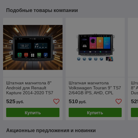
Подобные товары компании
Штатная магнитола 8″
Штатная магнитола
Шта
Android для Renault
Volkswagen Touran 9" TS7
8″ 
Kapture 2014-2020 TS7
2/64GB IPS, AHD, CPL
Dus
2/32GB-IPS AHD
2/
525
510
52
руб.
руб.
MirrorLink
Mir
Купить
Купить
Акционные предложения и новинки