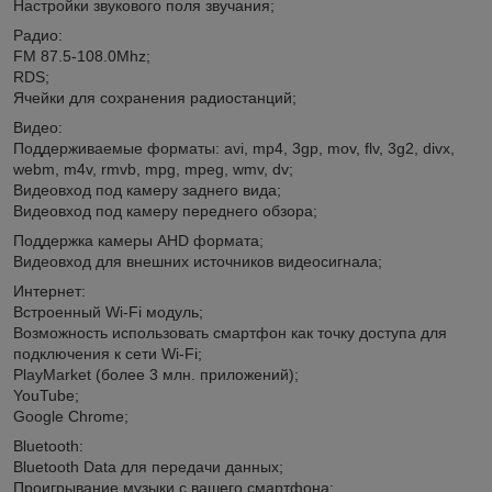
Настройки звукового поля звучания;
Радио:
FM 87.5-108.0Mhz;
RDS;
Ячейки для сохранения радиостанций;
Видео:
Поддерживаемые форматы: avi, mp4, 3gp, mov, flv, 3g2, divx,
webm, m4v, rmvb, mpg, mpeg, wmv, dv;
Видеовход под камеру заднего вида;
Видеовход под камеру переднего обзора;
Поддержка камеры AHD формата;
Видеовход для внешних источников видеосигнала;
Интернет:
Встроенный Wi-Fi модуль;
Возможность использовать смартфон как точку доступа для
подключения к сети Wi-Fi;
PlayMarket (более 3 млн. приложений);
YouTube;
Google Chrome;
Bluetooth:
Bluetooth Data для передачи данных;
Проигрывание музыки с вашего смартфона;