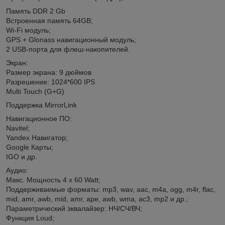
Память DDR 2 Gb
Встроенная память 64GB;
Wi-Fi модуль;
GPS + Glonass навигационный модуль;
2 USB-порта для флеш-накопителей.
Экран:
Размер экрана: 9 дюймов
Разрешение: 1024*600 IPS
Multi Touch (G+G)
Поддержка MirrorLink
Навигационное ПО:
Navitel;
Yandex Навигатор;
Google Карты;
IGO и др.
Аудио:
Макс. Мощность 4 x 60 Watt;
Поддерживаемые форматы: mp3, wav, aac, m4a, ogg, m4r, flac,
mid, amr, awb, mid, amr, ape, awb, wma, ac3, mp2 и др.;
Параметрический эквалайзер: НЧ/СЧ/ВЧ;
Функция Loud;