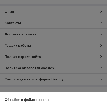
О нас
Контакты
Доставка и оплата
График работы
Полная версия сайта
Политика обработки cookies
Сайт создан на платформе Deal.by
Информация для покупателя
Обработка файлов cookie
Юридическое лицо:
Общество с ограниченной ответственностью
«Автопроект Плюс»