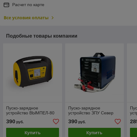
Расчет по карте
Все условия оплаты
Подобные товары компании
Пуско-зарядное
Пуско-зарядное
Пус
устройство ВЫМПЕЛ-80
устройство ЗПУ Север
ус
390
390
28
руб.
руб.
Купить
Купить