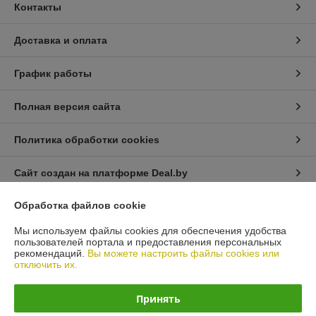
Контакты
Доставка и оплата
График работы
Полная версия сайта
Политика обработки cookies
Сайт создан на платформе Deal.by
Обработка файлов cookie
Информация для покупателя
Мы используем файлы cookies для обеспечения удобства
Юридическое лицо:
Общество с ограниченной ответственностью
пользователей портала и предоставления персональных
«Автопроект Плюс»
рекомендаций.
Вы можете настроить файлы cookies или
г. Минск, ул. Тимирязева, д.114-8
отключить их.
Регистрационный номер ЕГР: 193664948
Принять
УНП: 193664948