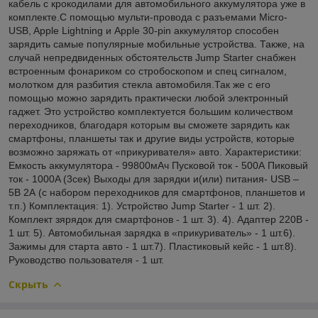
кабель с крокодилами для автомобильного аккумулятора уже в
комплекте.C помощью мульти-провода с разъемами Micro-
USB, Apple Lightning и Apple 30-pin аккумулятор способен
зарядить самые популярные мобильные устройства. Также, на
случай непредвиденных обстоятельств Jump Starter снабжен
встроенным фонариком со стробоскопом и спец сигналом,
молотком для разбития стекла автомобиля.Так же с его
помощью можно зарядить практически любой электронный
гаджет. Это устройство комплектуется большим количеством
переходников, благодаря которым вы сможете зарядить как
смартфоны, планшеты так и другие виды устройств, которые
возможно заряжать от «прикуривателя» авто. Характеристики:
Емкость аккумулятора - 99800мАч Пусковой ток - 500А Пиковый
ток - 1000A (3сек) Выходы для зарядки и(или) питания- USB –
5В 2А (с набором переходников для смартфонов, планшетов и
т.п.) Комплектация: 1). Устройство Jump Starter - 1 шт. 2).
Комплект зярядок для смартфонов - 1 шт. 3). 4). Адаптер 220В -
1 шт. 5). Автомобильная зарядка в «прикуриватель» - 1 шт.6).
Зажимы для старта авто - 1 шт.7). Пластиковый кейс - 1 шт.8).
Руководство пользователя - 1 шт.
Скрыть