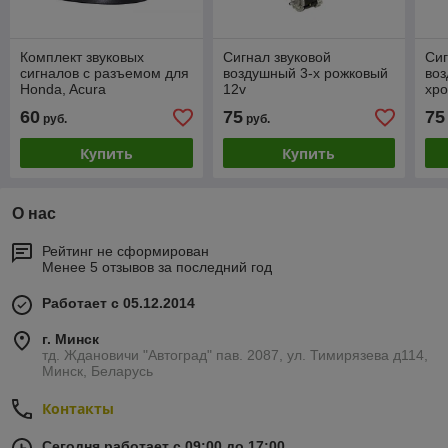
Комплект звуковых
Сигнал звуковой
Сиг
сигналов с разъeмом для
воздушный 3-х рожковый
воз
Honda, Acura
12v
хр
60
75
75
руб.
руб.
Купить
Купить
О нас
Рейтинг не сформирован
Менее 5 отзывов за последний год
Работает с 05.12.2014
г. Минск
тд. Ждановичи "Автоград" пав. 2087, ул. Тимирязева д114,
Минск, Беларусь
Контакты
Сегодня работает с 09:00 до 17:00