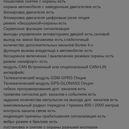
пошаговое снятие с охраны есть
охрана автомобиля с заведенным двигателем есть
блокировка двигателя есть
блокировка двигателя цифровым реле опция
режим «бесшумной»охраны есть
Сервисные функции сигнализации
выходы управления активаторами дверей есть,силовой
выход на замок багажника есть,слаботочный
количество дополнительных каналов более 4-х
функция вызова владельца к автомобилю есть
бесшумное включение / выключение режима охраны есть
режим «комфорт» есть
модуль CAN Встроенный или опциональный CAN+LIN
интерфейс
Телематический модуль GSM-GPRS Опция
Телематический модуль GPS-GLONASS Опция
гибкое програмирование доп. каналов есть
привязка сигналов доп. каналов к событиям есть
задание количества импульсов на выходе доп. каналов есть
максимальный радиус передачи / приема 800 / 2000 метров
контроль канала связи есть
индикация причины срабатывания сигнализации есть
вибро режим в брелоке есть
постановка и снятие с охраны разными кнопками