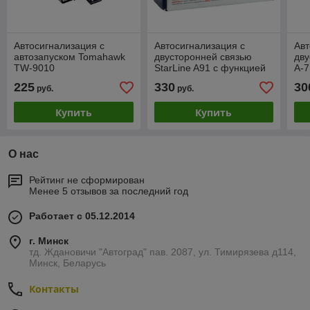
Автосигнализация с
Автосигнализация с
Авт
автозапуском Tomahawk
двусторонней связью
дву
TW-9010
StarLine A91 с функцией
A-7
автозапуска
авт
225
330
30
руб.
руб.
Купить
Купить
О нас
Рейтинг не сформирован
Менее 5 отзывов за последний год
Работает с 05.12.2014
г. Минск
тд. Ждановичи "Автоград" пав. 2087, ул. Тимирязева д114,
Минск, Беларусь
Контакты