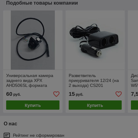
Подобные товары компании
Универсальная камера
Разветвитель
Дио
заднего вида XPX
прикуривателя 12/24 (на
Sa
AHD506SL формата
2 выхода) CS201
W5
AHD/CVBS
60
15
7,
руб.
руб.
Купить
Купить
О нас
Рейтинг не сформирован