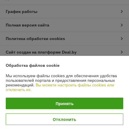
График работы
Полная версия сайта
Политика обработки cookies
Сайт создан на платформе Deal.by
Обработка файлов cookie
Информация для покупателя
Мы используем файлы cookies для обеспечения удобства
Юридическое лицо:
Общество с ограниченной ответственностью
пользователей портала и предоставления персональных
«Автопроект Плюс»
рекомендаций.
Вы можете настроить файлы cookies или
г. Минск, ул. Тимирязева, д.114-8
отключить их.
Регистрационный номер ЕГР: 193664948
Принять
УНП: 193664948
Регистрационный орган: Минским горисполкомом
Отклонить
Дата регистрации компании: 05.01.2023