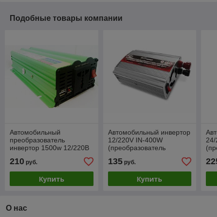
Подобные товары компании
Автомобильный
Автомобильный инвертор
Ав
преобразователь
12/220V IN-400W
24/
инвертор 1500w 12/220B
(преобразователь
(пр
напряжения)
на
210
135
22
руб.
руб.
Купить
Купить
О нас