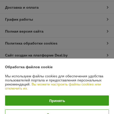
Доставка и оплата
График работы
Полная версия сайта
Политика обработки cookies
Сайт создан на платформе Deal.by
Обработка файлов cookie
Информация для покупателя
Мы используем файлы cookies для обеспечения удобства
Юридическое лицо:
Общество с ограниченной ответственностью
пользователей портала и предоставления персональных
«Автопроект Плюс»
рекомендаций.
Вы можете настроить файлы cookies или
г. Минск, ул. Тимирязева, д.114-8
отключить их.
Регистрационный номер ЕГР: 193664948
Принять
УНП: 193664948
Регистрационный орган: Минским горисполкомом