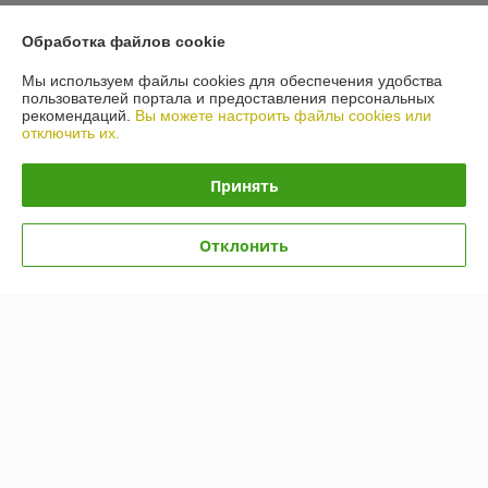
О нас
Обработка файлов cookie
Мы используем файлы cookies для обеспечения удобства
Контакты
пользователей портала и предоставления персональных
рекомендаций.
Вы можете настроить файлы cookies или
отключить их.
Доставка и оплата
Принять
График работы
Полная версия сайта
Отклонить
Политика обработки cookies
Сайт создан на платформе Deal.by
Информация для покупателя
Юридическое лицо:
Общество с ограниченной ответственностью
«Автопроект Плюс»
г. Минск, ул. Тимирязева, д.114-8