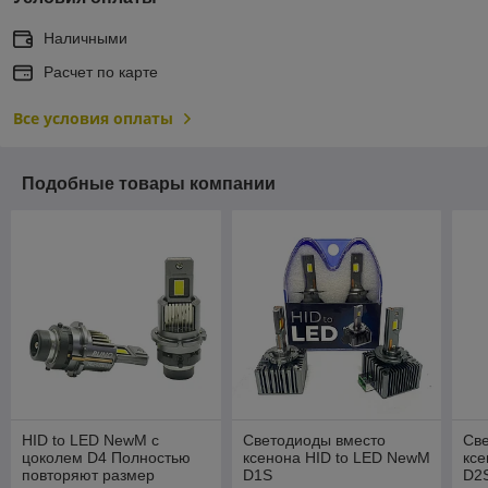
Наличными
Расчет по карте
Все условия оплаты
Подобные товары компании
HID to LED NewM c
Светодиоды вместо
Св
цоколем D4 Полностью
ксенона HID to LED NewM
ксе
повторяют размер
D1S
D2