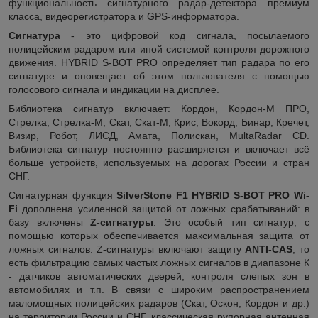
функциональность сигнатурного радар-детектора премиум
класса, видеорегистратора и GPS-информатора.
Сигнатура
- это цифровой код сигнала, посылаемого
полицейским радаром или иной системой контроля дорожного
движения. HYBRID S-BOT PRO определяет тип радара по его
сигнатуре и оповещает об этом пользователя с помощью
голосового сигнала и индикации на дисплее.
Библиотека сигнатур включает: Кордон, Кордон-М ПРО,
Стрелка, Стрелка-М, Скат, Скат-М, Крис, Вокорд, Бинар, Кречет,
Визир, Робот, ЛИСД, Амата, Полискан, MultaRadar CD.
Библиотека сигнатур постоянно расширяется и включает всё
больше устройств, используемых на дорогах России и стран
СНГ.
Сигнатурная функция
SilverStone F1 HYBRID S-BOT PRO Wi-
Fi
дополнена усиленной защитой от ложных срабатываний: в
базу включены
Z-сигнатуры
. Это особый тип сигнатур, с
помощью которых обеспечивается максимальная защита от
ложных сигналов. Z-сигнатуры включают защиту
ANTI-CAS
, то
есть фильтрацию самых частых ложных сигналов в диапазоне К
- датчиков автоматических дверей, контроля слепых зон в
автомобилях и т.п. В связи с широким распространением
маломощных полицейских радаров (Скат, Оскон, Кордон и др.)
на территории России и СНГ, классическая рупорная антенная