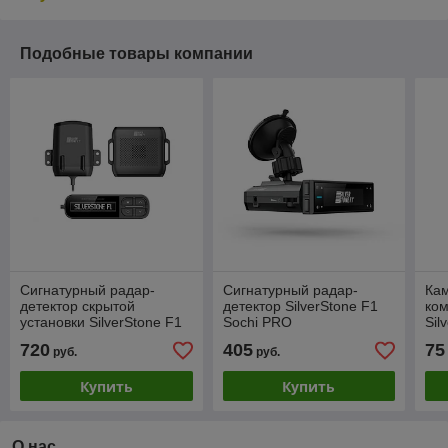
Подобные товары компании
Сигнатурный радар-
Сигнатурный радар-
Кам
детектор скрытой
детектор SilverStone F1
ком
установки SilverStone F1
Sochi PRO
Sil
R-BOT
UN
720
405
75
руб.
руб.
уст
Купить
Купить
О нас