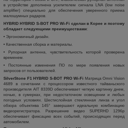
в устройстве дополнена усилителем сигнала LNA (low noise
amplifier) специально для обеспечения уверенного приема
малошумных радаров.
HYBRID HYBRID S-BOT PRO Wi-Fi сделан в Корее и поэтому
обладает следующими преимуществами
:
• Эргономичный дизайн.
• Качественная сборка и материалы.
• Рупорная антенна, чувствительность которой проверена
временем.
• Постоянные изменения ПО по мере появления новых
запросов от пользователей.
SilverStone F1 HYBRID S-BOT PRO Wi-Fi
Матрица Omni Vision
4689 в сочетании с процессором известного тайваньского
производителя AIT 8339D обеспечивает четкую картинку днем,
ночью, в сумерках, при недостаточном освещении и любых
погодных условиях. Шестислойная стеклянная линза и угол
обзора объектива 145° завершают идеальную комбинацию
видеорегистратора. Разрешение видео SUPERHD 1296р
обеспечивает фиксацию всех событий, происходящих перед
автомобилем.