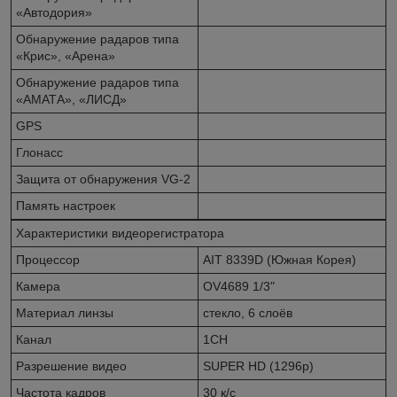
«Автодория»
Обнаружение радаров типа
«Крис», «Арена»
Обнаружение радаров типа
«АМАТА», «ЛИСД»
GPS
Глонасс
Защита от обнаружения VG-2
Память настроек
Характеристики видеорегистратора
Процессор
AIT 8339D (Южная Корея)
Камера
OV4689 1/3"
Материал линзы
стекло, 6 слоёв
Канал
1CH
Разрешение видео
SUPER HD (1296p)
Частота кадров
30 к/с