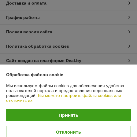
Доставка и оплата
График работы
Полная версия сайта
Политика обработки cookies
Сайт создан на платформе Deal.by
Обработка файлов cookie
Информация для покупателя
Мы используем файлы cookies для обеспечения удобства
Юридическое лицо:
Общество с ограниченной ответственностью
пользователей портала и предоставления персональных
«Автопроект Плюс»
рекомендаций.
Вы можете настроить файлы cookies или
г. Минск, ул. Тимирязева, д.114-8
отключить их.
Регистрационный номер ЕГР: 193664948
Принять
УНП: 193664948
Регистрационный орган: Минским горисполкомом
Отклонить