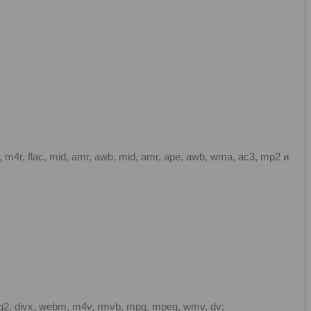
r, flac, mid, amr, awb, mid, amr, ape, awb, wma, ac3, mp2 и
g2, divx, webm, m4v, rmvb, mpg, mpeg, wmv, dv;