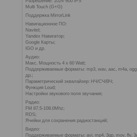
Разрешение: 1024*600 IPS
Multi Touch (G+G)
Поддержка MirrorLink
Навигационное ПО:
Navitel;
Yandex Навигатор;
Google Карты;
IGO и др.
Аудио:
Макс. Мощность 4 x 60 Watt;
Поддерживаемые форматы: mp3, wav, aac, m4a, ogg, m4
др.;
Параметрический эквалайзер: НЧ/СЧ/ВЧ;
Функция Loud;
Настройки звукового поля звучания;
Радио:
FM 87.5-108.0Mhz;
RDS;
Ячейки для сохранения радиостанций;
Видео:
Поддерживаемые форматы: avi, mp4, 3gp, mov, flv, 3