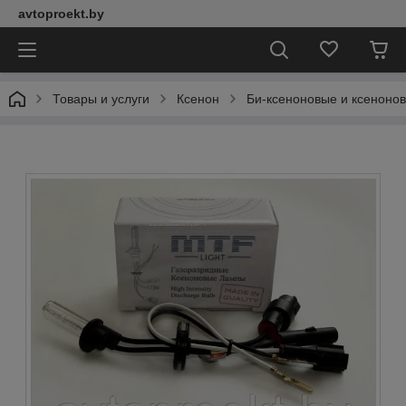
avtoproekt.by
Товары и услуги
Ксенон
Би-ксеноновые и ксеноно