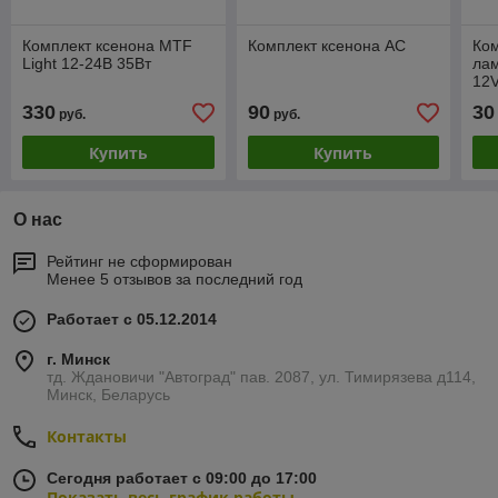
Комплект ксенона MTF
Комплект ксенона AC
Ком
Light 12-24В 35Вт
лам
12
330
90
30
руб.
руб.
Купить
Купить
О нас
Рейтинг не сформирован
Менее 5 отзывов за последний год
Работает с 05.12.2014
г. Минск
тд. Ждановичи "Автоград" пав. 2087, ул. Тимирязева д114,
Минск, Беларусь
Контакты
Сегодня работает с 09:00 до 17:00
Показать весь график работы