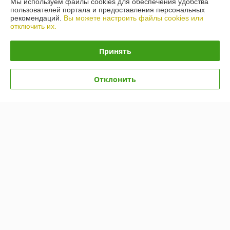
Мы используем файлы cookies для обеспечения удобства
пользователей портала и предоставления персональных
О нас
рекомендаций.
Вы можете настроить файлы cookies или
отключить их.
Контакты
Принять
Доставка и оплата
Отклонить
График работы
Полная версия сайта
Политика обработки cookies
Сайт создан на платформе Deal.by
Информация для покупателя
Юридическое лицо:
Общество с ограниченной ответственностью
«Автопроект Плюс»
г. Минск, ул. Тимирязева, д.114-8