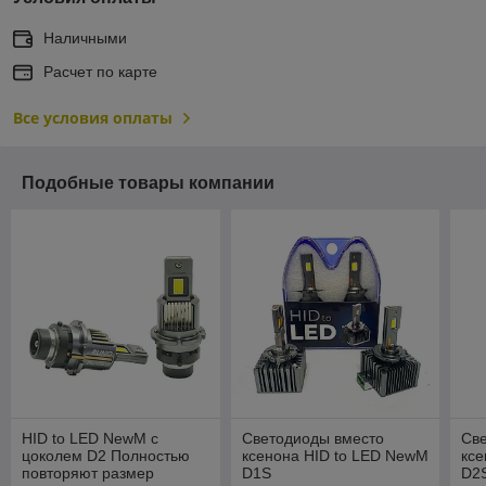
Наличными
Расчет по карте
Все условия оплаты
Подобные товары компании
HID to LED NewM c
Светодиоды вместо
Св
цоколем D2 Полностью
ксенона HID to LED NewM
ксе
повторяют размер
D1S
D2