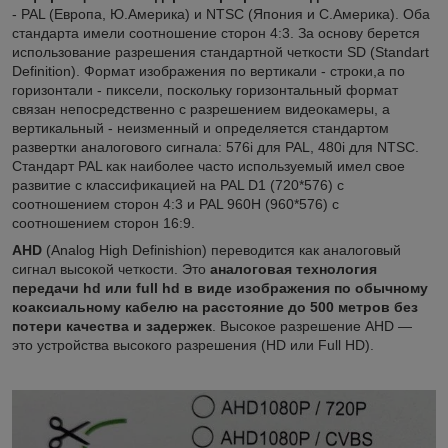
- PAL (Европа, Ю.Америка) и NTSC (Япония и С.Америка). Оба
стандарта имели соотношение сторон 4:3. За основу берется
использование разрешения стандартной четкости SD (Standart
Definition). Формат изображения по вертикали - строки,а по
горизонтали - пиксели, поскольку горизонтальный формат
связан непосредственно с разрешением видеокамеры, а
вертикальный - неизменный и определяется стандартом
развертки аналогового сигнала: 576i для PAL, 480i для NTSC.
Стандарт PAL как наиболее часто используемый имел свое
развитие с классификацией на PAL D1 (720*576) с
соотношением сторон 4:3 и PAL 960H (960*576) с
соотношением сторон 16:9.
AHD
(Analog High Definishion) переводится как аналоговый
сигнал высокой четкости. Это
аналоговая технология
передачи hd или full hd в виде изображения по обычному
коаксиальному кабелю на расстояние до 500 метров без
потери качества и задержек
. Высокое разрешение AHD —
это устройства высокого разрешения (HD или Full HD).