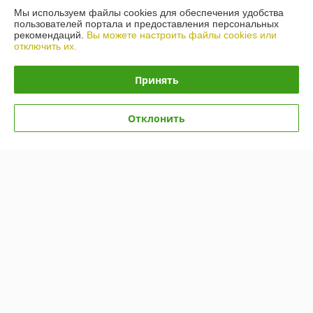
Мы используем файлы cookies для обеспечения удобства
пользователей портала и предоставления персональных
О нас
рекомендаций.
Вы можете настроить файлы cookies или
отключить их.
Контакты
Принять
Доставка и оплата
Отклонить
График работы
Полная версия сайта
Политика обработки cookies
Сайт создан на платформе Deal.by
Информация для покупателя
Юридическое лицо:
Общество с ограниченной ответственностью
«Автопроект Плюс»