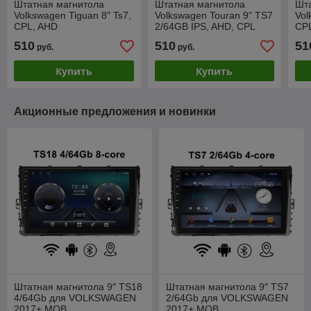
Штатная магнитола
Штатная магнитола
Шт
Volkswagen Tiguan 8" Ts7,
Volkswagen Touran 9" TS7
Vol
CPL, AHD
2/64GB IPS, AHD, CPL
CP
510
510
51
руб.
руб.
Купить
Купить
Акционные предложения и новинки
Штатная магнитола 9″ TS18
Штатная магнитола 9″ TS7
4/64Gb для VOLKSWAGEN
2/64Gb для VOLKSWAGEN
2017+ MQB
2017+ MQB