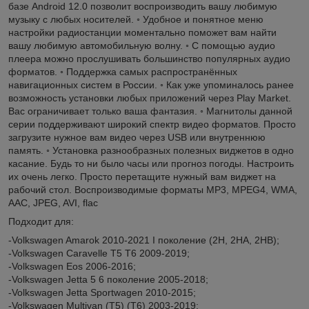
базе Android 12.0 позволит воспроизводить вашу любимую
музыку с любых носителей. ◦ Удобное и понятное меню
настройки радиостанции моментально поможет вам найти
вашу любимую автомобильную волну. ◦ С помощью аудио
плеера можно прослушивать большинство популярных аудио
форматов. ◦ Поддержка самых распространённых
навигационных систем в России. ◦ Как уже упоминалось ранее
возможность установки любых приложений через Play Market.
Вас ограничивает только ваша фантазия. ◦ Магнитолы данной
серии поддерживают широкий спектр видео форматов. Просто
загрузите нужное вам видео через USB или внутреннюю
память. ◦ Установка разнообразных полезных виджетов в одно
касание. Будь то ни было часы или прогноз погоды. Настроить
их очень легко. Просто перетащите нужный вам виджет на
рабочий стол. Воспроизводимые форматы MP3, MPEG4, WMA,
AAC, JPEG, AVI, flac
Подходит для:
-Volkswagen Amarok 2010-2021 I поколение (2H, 2HA, 2HB);
-Volkswagen Caravelle T5 T6 2009-2019;
-Volkswagen Eos 2006-2016;
-Volkswagen Jetta 5 6 поколение 2005-2018;
-Volkswagen Jetta Sportwagen 2010-2015;
-Volkswagen Multivan (T5) (T6) 2003-2019;