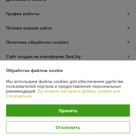
График работы
Полная версия сайта
Политика обработки cookies
Сайт создан на платформе Deal.by
Обработка файлов cookie
Информация для покупателя
Мы используем файлы cookies для обеспечения удобства
Юридическое лицо:
Общество с ограниченной ответственностью
пользователей портала и предоставления персональных
«Автопроект Плюс»
рекомендаций.
Вы можете настроить файлы cookies или
г. Минск, ул. Тимирязева, д.114-8
отключить их.
Регистрационный номер ЕГР: 193664948
Принять
УНП: 193664948
Регистрационный орган: Минским горисполкомом
Отклонить
Дата регистрации компании: 05.01.2023