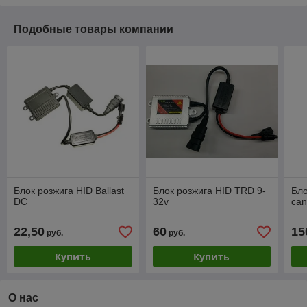
Подобные товары компании
Блок розжига HID Ballast
Блок розжига HID TRD 9-
Бло
DC
32v
can
22,50
60
15
руб.
руб.
Купить
Купить
О нас