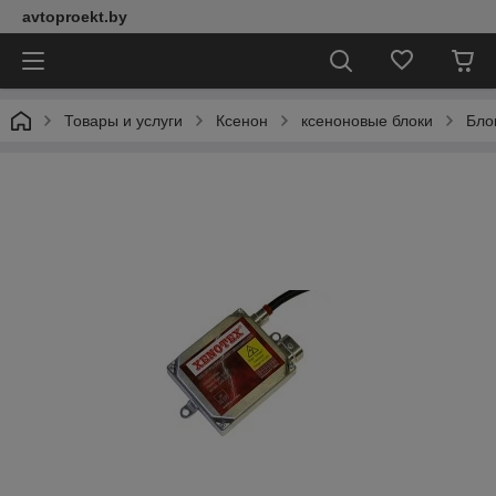
avtoproekt.by
Товары и услуги
Ксенон
ксеноновые блоки
Бло