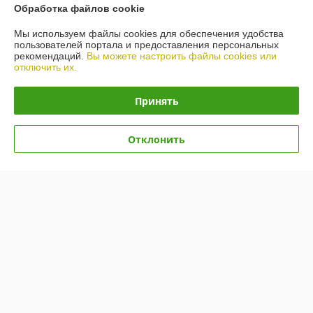
Показать все отзывы
Обработка файлов cookie
Мы используем файлы cookies для обеспечения удобства
пользователей портала и предоставления персональных
О нас
рекомендаций.
Вы можете настроить файлы cookies или
отключить их.
Контакты
Принять
Доставка и оплата
Отклонить
График работы
Полная версия сайта
Политика обработки cookies
Сайт создан на платформе Deal.by
Информация для покупателя