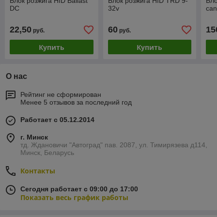
Блок розжига HID Ballast
Блок розжига HID TRD 9-
Бло
DC
32v
can
22,50
60
15
руб.
руб.
Купить
Купить
О нас
Рейтинг не сформирован
Менее 5 отзывов за последний год
Работает с 05.12.2014
г. Минск
тд. Ждановичи "Автоград" пав. 2087, ул. Тимирязева д114,
Минск, Беларусь
Контакты
Сегодня работает с 09:00 до 17:00
Показать весь график работы