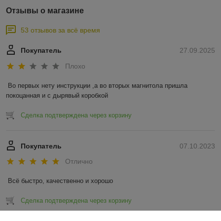
Отзывы о магазине
53 отзывов за всё время
Покупатель
27.09.2025
Плохо
Во первых нету инструкции ,а во вторых магнитола пришла 
покоцанная и с дырявый коробкой
Сделка подтверждена через корзину
Покупатель
07.10.2023
Отлично
Всё быстро, качественно и хорошо
Сделка подтверждена через корзину