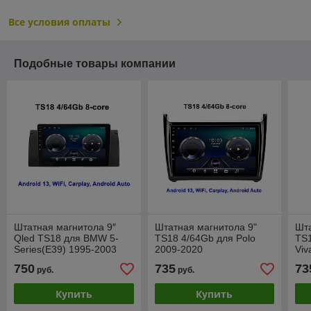
Все условия оплаты
Подобные товары компании
Штатная магнитола 9″
Штатная магнитола 9"
Шта
Qled TS18 для BMW 5-
TS18 4/64Gb для Polo
TS1
Series(E39) 1995-2003
2009-2020
Viv
4/64Gb
750
735
73
руб.
руб.
Купить
Купить