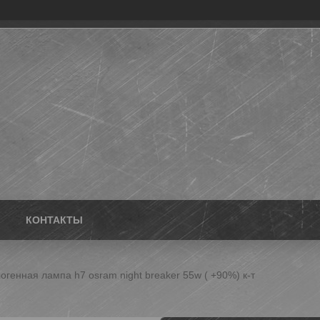
КОНТАКТЫ
огенная лампа h7 osram night breaker 55w ( +90%) к-т